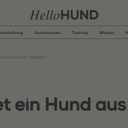
Hello
HUND
ndehaltung
Hunderassen
Training
Welpen
M
n Hund aus dem Tierheim?
t ein Hund au
?