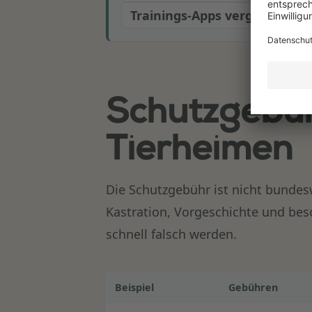
Trainings-Apps vergleichen
Schutzgebühr
Tierheimen
Die Schutzgebühr ist nicht bundes
Kastration, Vorgeschichte und be
schnell falsch werden.
Beispiel
Gebühren