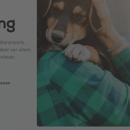
ng
 Warenkorb.
aber vor allem
steuer,
lanen