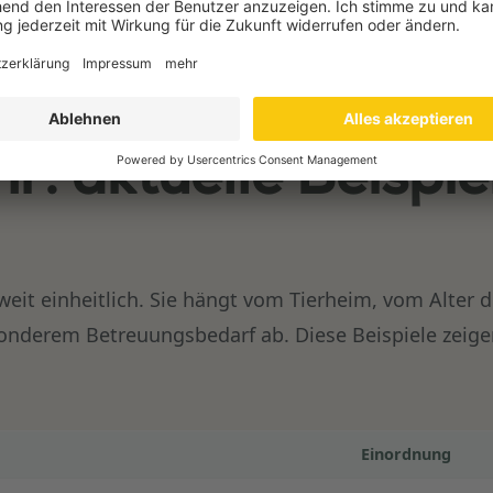
7-Tage-Plan öffnen
: aktuelle Beispie
weit einheitlich. Sie hängt vom Tierheim, vom Alter
sonderem Betreuungsbedarf ab. Diese Beispiele zei
Einordnung