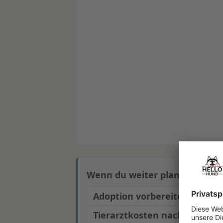
Wenn du weiter planst, sind die
Adoption vorbereiten
Hund
Tierarztkosten nach GOT sch