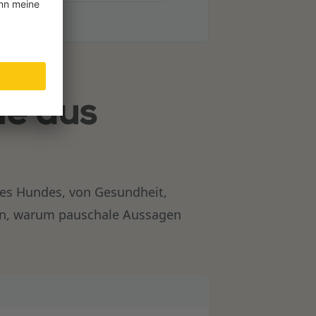
le aus
 des Hundes, von Gesundheit,
gen, warum pauschale Aussagen