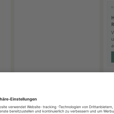
H
H
R
V
u
a
se Seiten direkt hilfreich
ebudget planen
Hundesteuer vor Ort berechn
ätzen
Versicherung vor Einzug klären
Erstaus