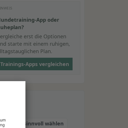
INWEIS
undetraining-App oder
uheplan?
ergleiche erst die Optionen
nd starte mit einem ruhigen,
lltagstauglichen Plan.
Trainings-Apps vergleichen
en
stattung sinnvoll wählen