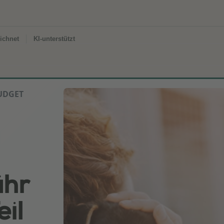
ichnet
KI-unterstützt
UDGET
ühr
eil