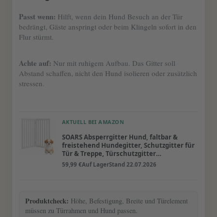
Passt wenn:
Hilft, wenn dein Hund Besuch an der Tür
bedrängt, Gäste anspringt oder beim Klingeln sofort in den
Flur stürmt.
Achte auf:
Nur mit ruhigem Aufbau. Das Gitter soll
Abstand schaffen, nicht den Hund isolieren oder zusätzlich
stressen.
AKTUELL BEI AMAZON
SOARS Absperrgitter Hund, faltbar &
freistehend Hundegitter, Schutzgitter für
Tür & Treppe, Türschutzgitter
Treppengitter für kleine & mittlere
59,99 €
Auf Lager
Stand 22.07.2026
Haustiere, Weiß, 101 x 89 cm
Produktcheck:
Höhe, Befestigung, Breite und Türelement
müssen zu Türrahmen und Hund passen.