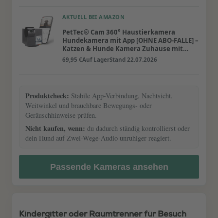
AKTUELL BEI AMAZON
PetTec® Cam 360° Haustierkamera
Hundekamera mit App [OHNE ABO-FALLE] –
Katzen & Hunde Kamera Zuhause mit
Bewegungserkennung &
69,95 €
Auf Lager
Stand 22.07.2026
Nachtsichtfunktion – Full HD
Rundumblick 360° Schwenken & Neigen –
Pet Cam
Produktcheck:
Stabile App-Verbindung, Nachtsicht,
Weitwinkel und brauchbare Bewegungs- oder
Geräuschhinweise prüfen.
Nicht kaufen, wenn:
du dadurch ständig kontrollierst oder
dein Hund auf Zwei-Wege-Audio unruhiger reagiert.
Passende Kameras ansehen
Kindergitter oder Raumtrenner für Besuch