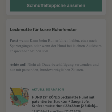
Schnüffelteppiche ansehen
Leckmatte für kurze Ruhefenster
Passt wenn:
Kann beim Runterfahren helfen, etwa nach
Spaziergängen oder wenn der Hund bei leichten Auslösern
ansprechbar bleiben soll.
Achte auf:
Nicht als Dauerbeschäftigung verwenden und
nur mit passenden, hundeverträglichen Zutaten.
AKTUELL BEI AMAZON
HUND IST KÖNIG Leckmatte Hund mit
patentierter Struktur + Saugnäpfe,
Schleckmatte Hund 22x22cm [2 Stück]
inkl. Spatel + Rezepte-Ebook, Hunde
18,97 €
Auf Lager
Stand 22.07.2026