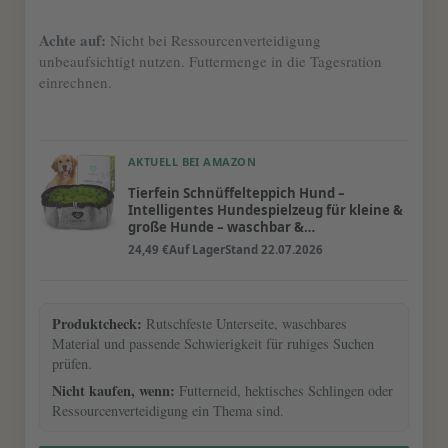
Achte auf:
Nicht bei Ressourcenverteidigung
unbeaufsichtigt nutzen. Futtermenge in die Tagesration
einrechnen.
AKTUELL BEI AMAZON
Tierfein Schnüffelteppich Hund –
Intelligentes Hundespielzeug für kleine &
große Hunde – waschbar &
größenverstellbar – Welpenspielzeug &
24,49 €
Auf Lager
Stand 22.07.2026
Intelligenztraining für Hunde
Produktcheck:
Rutschfeste Unterseite, waschbares
Material und passende Schwierigkeit für ruhiges Suchen
prüfen.
Nicht kaufen, wenn:
Futterneid, hektisches Schlingen oder
Ressourcenverteidigung ein Thema sind.