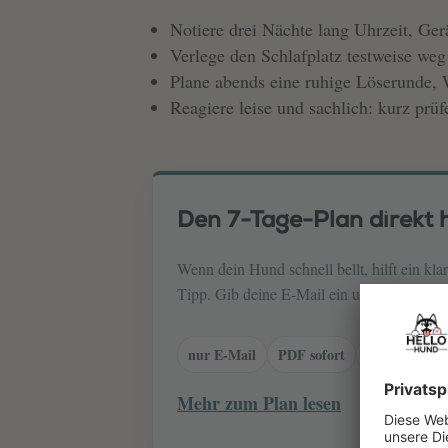
Notiere drei Nächte lang Uhrzeit, Ger
Verlege den Schlafplatz testweise weg
Plane abends eine ruhige Löserunde,
Reagiere leise und sachlich: kurz prüf
Den 7-Tage-Plan direkt h
Wenn dein Hund schnell bellt, hilft ein kla
Tipp. Gib deine E-Mail ein und öffne den
nur E-Mail
PDF sofort
jederzeit ab
Mehr zum Plan lesen