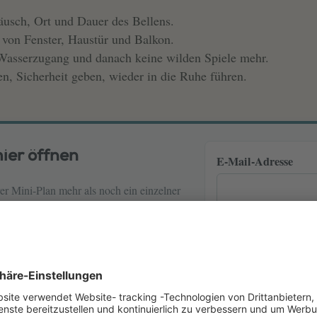
äusch, Ort und Dauer des Bellens.
 von Fenster, Haustür und Balkon.
 Wasserzugang und danach keine wilden Spiele mehr.
en, Sicherheit geben, wieder in die Ruhe führen.
ier öffnen
E-Mail-Adresse
rer Mini-Plan mehr als noch ein einzelner
 PDF-Plan direkt im Browser.
Ich möchte den 7-Tag
Verarbeitung meiner
meldbar