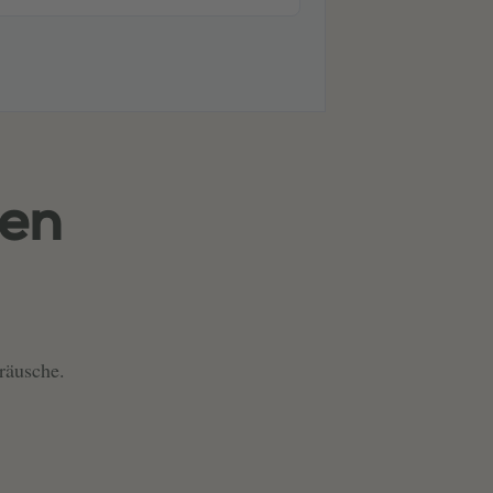
ten
räusche.