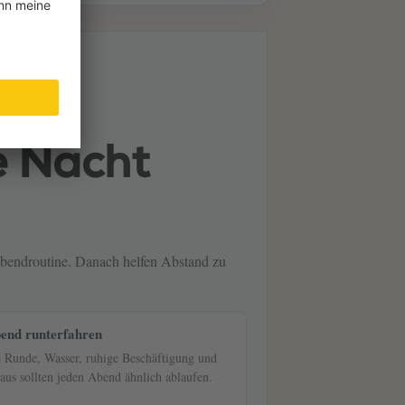
e Nacht
Abendroutine. Danach helfen Abstand zu
bend runterfahren
e Runde, Wasser, ruhige Beschäftigung und
 aus sollten jeden Abend ähnlich ablaufen.