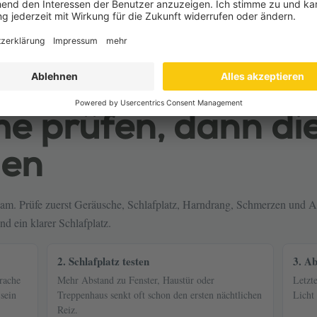
he prüfen, dann di
hen
rsam. Prüfe zuerst Geräusche, Schlafplatz, Harndrang, Schmerzen und 
d ein klarer Schlafplatz.
2. Schlafplatz testen
3. A
rache
Mehr Abstand zu Fenster, Haustür oder
Letzt
sein
Treppenhaus senkt oft schon den ersten nächtlichen
Licht
Reiz.