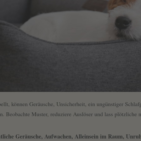
llt, können Geräusche, Unsicherheit, ein ungünstiger Schlaf
. Beobachte Muster, reduziere Auslöser und lass plötzliche nä
tliche Geräusche, Aufwachen, Alleinsein im Raum, Unru