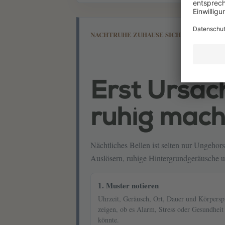
NACHTRUHE ZUHAUSE SICHERN
Erst Ursac
ruhig mac
Nächtliches Bellen ist selten nur Ungeho
Auslösern, ruhige Hintergrundgeräusche un
1. Muster notieren
Uhrzeit, Geräusch, Ort, Dauer und Körpersp
zeigen, ob es Alarm, Stress oder Gesundheit 
könnte.