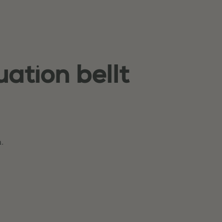
ation bellt
n.