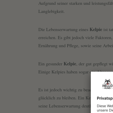
Aufgrund seiner starken und leistungsfä
Langlebigkeit.
Kelpie
Die Lebenserwartung eines
ist t
erreichen. Es gibt jedoch viele Faktoren
Ernährung und Pflege, sowie seine Arbe
Kelpie
Ein gesunder
, der gut gepflegt 
Einige Kelpies haben sogar ein Alter vo
Es ist jedoch wichtig zu beachten, dass
glücklich zu bleiben. Ein Kelpie, der u
seine Lebenserwartung deutlich verkürz