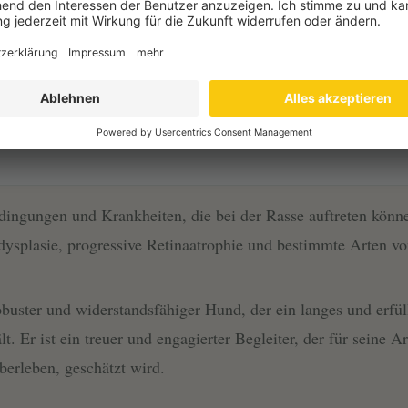
?
e mit einem ruhigen, alltagstauglichen Plan.
ngungen und Krankheiten, die bei der Rasse auftreten könne
ysplasie, progressive Retinaatrophie und bestimmte Arten vo
buster und widerstandsfähiger Hund, der ein langes und erfül
. Er ist ein treuer und engagierter Begleiter, der für seine Ar
berleben, geschätzt wird.