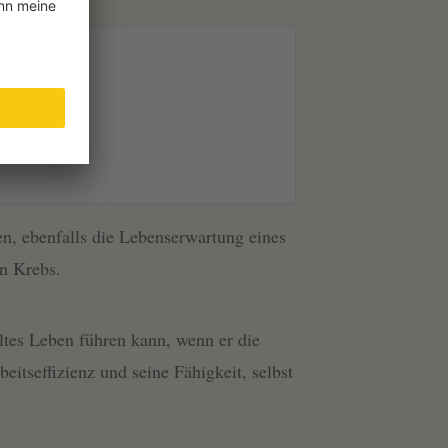
n, ebenfalls die Lebenserwartung eines
n Krebs.
ltes Leben führen kann, wenn er die
beitseffizienz und seine Fähigkeit, selbst