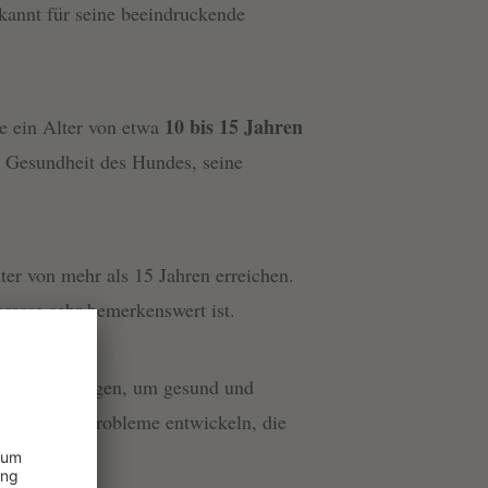
ekannt für seine beeindruckende
10 bis 15 Jahren
e ein Alter von etwa
ne Gesundheit des Hundes, seine
ter von mehr als 15 Jahren erreichen.
erasse sehr bemerkenswert ist.
 Leben benötigen, um gesund und
dheitliche Probleme entwickeln, die