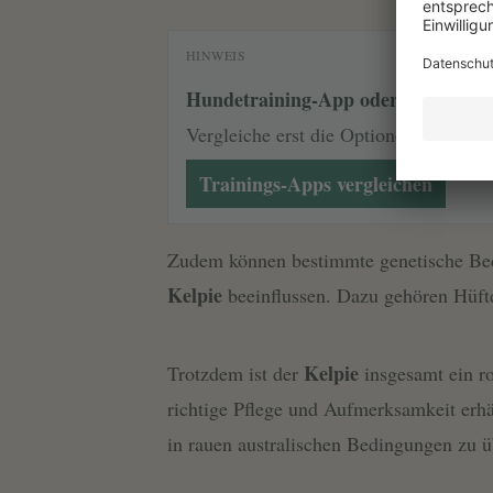
HINWEIS
Hundetraining-App oder Ruheplan
Vergleiche erst die Optionen und start
Trainings-Apps vergleichen
Zudem können bestimmte genetische Bedi
Kelpie
beeinflussen. Dazu gehören Hüftd
Kelpie
Trotzdem ist der
insgesamt ein ro
richtige Pflege und Aufmerksamkeit erhält
in rauen australischen Bedingungen zu ü