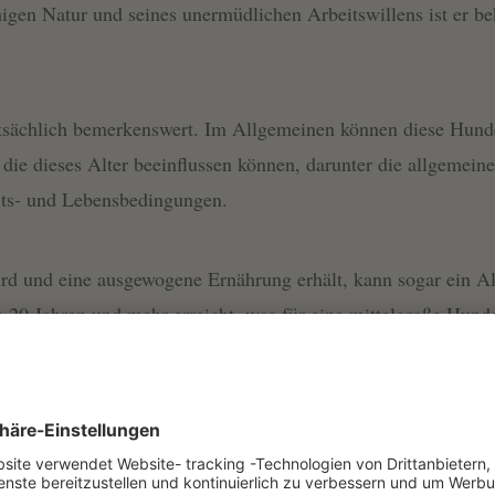
higen Natur und seines unermüdlichen Arbeitswillens ist er b
atsächlich bemerkenswert. Im Allgemeinen können diese Hund
, die dieses Alter beeinflussen können, darunter die allgemei
its- und Lebensbedingungen.
wird und eine ausgewogene Ernährung erhält, kann sogar ein Al
n 20 Jahren und mehr erreicht, was für eine mittelgroße Hund
Arbeitshunde
wie der Kelpie ein aktives und stimulierendes
nterfordert ist und nicht genug Bewegung bekommt, kann gesun
en können.