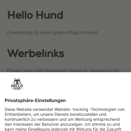
Hello Hund
Orientierung für einen guten Alltag mit Hund.
Werbelinks
Einige Links sind Werbelinks. Wenn du darüber kaufst,
erhalten wir gegebenenfalls eine Provision. Für dich
entstehen keine Mehrkosten.
Rechtliches
Redaktion & Standards