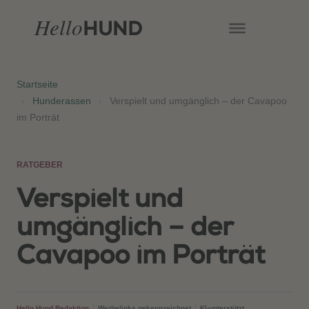
Hello
HUND
Startseite
›
Hunderassen
›
Verspielt und umgänglich – der Cavapoo
im Porträt
RATGEBER
Verspielt und
umgänglich – der
Cavapoo im Porträt
Hello Hund Redaktion
Werbelinks gekennzeichnet
KI-unterstützt