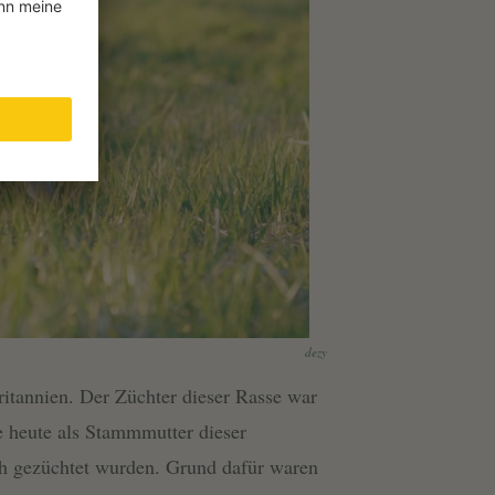
dezy
ritannien. Der Züchter dieser Rasse war
 heute als Stammmutter dieser
ch gezüchtet wurden. Grund dafür waren