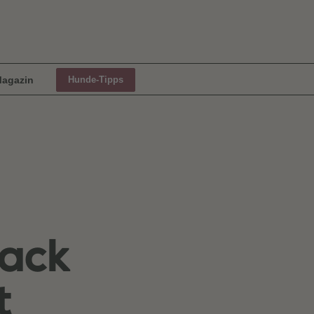
agazin
Hunde-Tipps
Jack
t