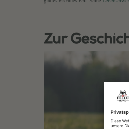
glattes bis raues Fell. Seine
Lebenserwar
Zur Geschic