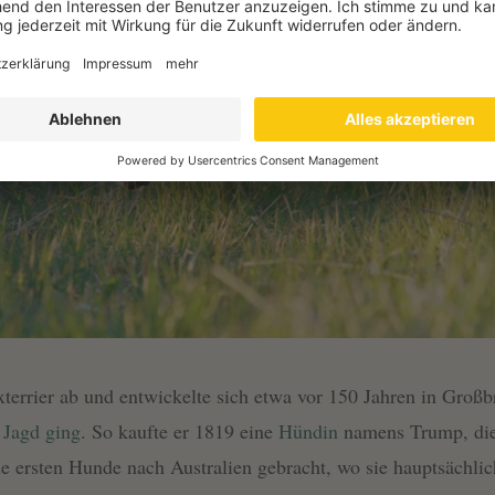
terrier ab und entwickelte sich etwa vor 150 Jahren in Großb
 Jagd ging
. So kaufte er 1819 eine
Hündin
namens Trump, die
e ersten Hunde nach Australien gebracht, wo sie hauptsächli