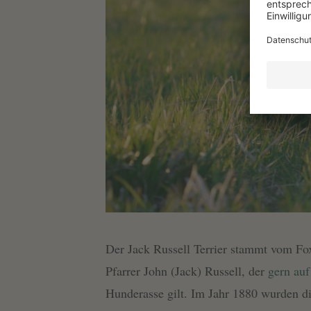
Der Jack Russell Terrier stammt vom Fox
Pfarrer John (Jack) Russell, der
gern auf
Hunderasse gilt. Im Jahr 1880 wurden di